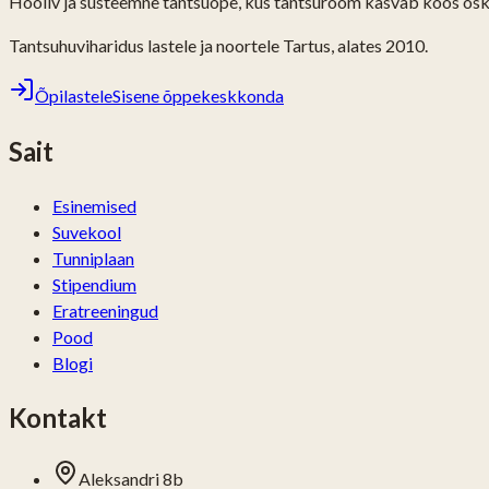
Hooliv ja süsteemne tantsuõpe, kus tantsurõõm kasvab koos os
Tantsuhuviharidus lastele ja noortele Tartus, alates 2010.
Õpilastele
Sisene õppekeskkonda
Sait
Esinemised
Suvekool
Tunniplaan
Stipendium
Eratreeningud
Pood
Blogi
Kontakt
Aleksandri 8b