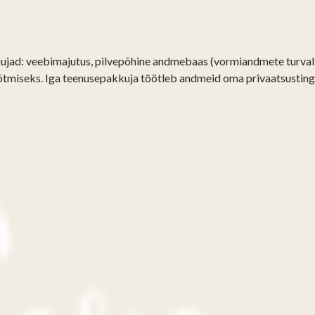
kujad: veebimajutus, pilvepõhine andmebaas (vormiandmete turvali
tmiseks. Iga teenusepakkuja töötleb andmeid oma privaatsustingi