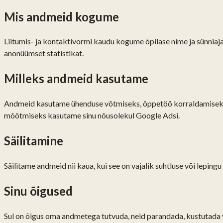
Mis andmeid kogume
Liitumis- ja kontaktivormi kaudu kogume õpilase nime ja sünniaj
anonüümset statistikat.
Milleks andmeid kasutame
Andmeid kasutame ühenduse võtmiseks, õppetöö korraldamiseks 
mõõtmiseks kasutame sinu nõusolekul Google Adsi.
Säilitamine
Säilitame andmeid nii kaua, kui see on vajalik suhtluse või lepin
Sinu õigused
Sul on õigus oma andmetega tutvuda, neid parandada, kustutada võ