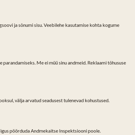
ngsoovi ja sõnumi sisu. Veebilehe kasutamise kohta kogume
e parandamiseks. Me ei müü sinu andmeid. Reklaami tõhususe
 jooksul, välja arvatud seadusest tulenevad kohustused.
l õigus pöörduda Andmekaitse Inspektsiooni poole.