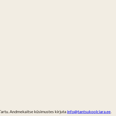
artu. Andmekaitse küsimustes kirjuta
info@tantsukoolciara.ee
.