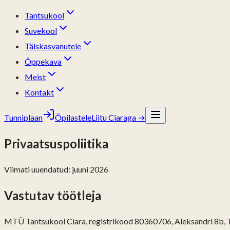
Tantsukool
Suvekool
Täiskasvanutele
Õppekava
Meist
Kontakt
Tunniplaan
Õpilastele
Liitu Ciaraga
→
Privaatsuspoliitika
Viimati uuendatud: juuni 2026
Vastutav töötleja
MTÜ Tantsukool Ciara, registrikood 80360706, Aleksandri 8b, T