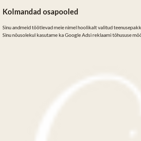
Kolmandad osapooled
Sinu andmeid töötlevad meie nimel hoolikalt valitud teenusepak
Sinu nõusolekul kasutame ka Google Adsi reklaami tõhususe mõõ