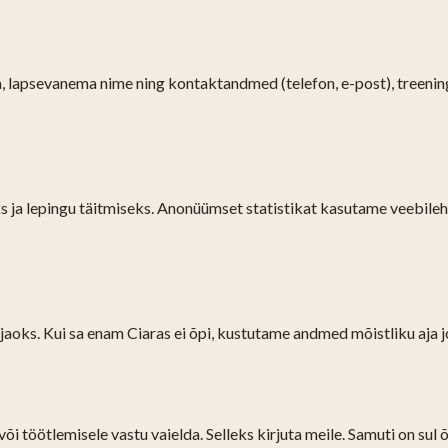
a, lapsevanema nime ning kontaktandmed (telefon, e-post), treeni
ja lepingu täitmiseks. Anonüümset statistikat kasutame veebileh
gu jaoks. Kui sa enam Ciaras ei õpi, kustutame andmed mõistliku aja
i töötlemisele vastu vaielda. Selleks kirjuta meile. Samuti on su